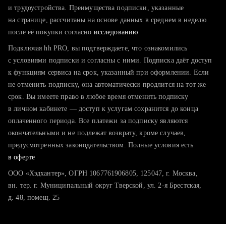
тратите много времени на поиск и вручную поднимаете
и трудоустройства. Преимущества подписки, указанные
резюме
на странице, рассчитаны на основе данных в среднем в неделю
после её покупки согласно
хотите сравнить себя с конкурентами и оценить шансы
исследованию
Подключая hh PRO, вы подтверждаете, что ознакомились
с условиями подписки и согласны с ними. Подписка даёт доступ
к функциям сервиса на срок, указанный при оформлении. Если
не отменить подписку, она автоматически продлится на тот же
срок. Вы имеете право в любое время отменить подписку
в личном кабинете — доступ к услугам сохранится до конца
оплаченного периода. Все платежи за подписку являются
окончательными и не подлежат возврату, кроме случаев,
предусмотренных законодательством. Полные условия есть
в оферте
ООО «Хэдхантер», ОГРН 1067761906805, 125047, г. Москва,
вн. тер. г. Муниципальный округ Тверской, ул. 2-я Брестская,
д. 48, помещ. 25