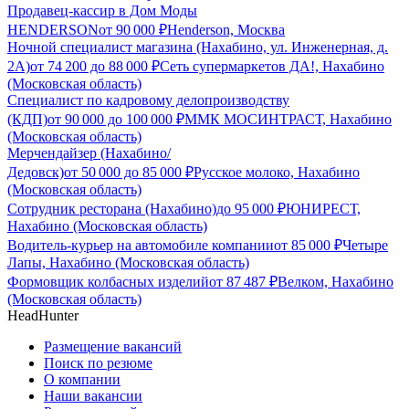
Продавец-кассир в Дом Моды
HENDERSON
от
90 000
₽
Henderson, Москва
Ночной специалист магазина (Нахабино, ул. Инженерная, д.
2А)
от
74 200
до
88 000
₽
Сеть супермаркетов ДА!, Нахабино
(Московская область)
Специалист по кадровому делопроизводству
(КДП)
от
90 000
до
100 000
₽
ММК МОСИНТРАСТ, Нахабино
(Московская область)
Мерчендайзер (Нахабино/
Дедовск)
от
50 000
до
85 000
₽
Русское молоко, Нахабино
(Московская область)
Сотрудник ресторана (Нахабино)
до
95 000
₽
ЮНИРЕСТ,
Нахабино (Московская область)
Водитель-курьер на автомобиле компании
от
85 000
₽
Четыре
Лапы, Нахабино (Московская область)
Формовщик колбасных изделий
от
87 487
₽
Велком, Нахабино
(Московская область)
HeadHunter
Размещение вакансий
Поиск по резюме
О компании
Наши вакансии