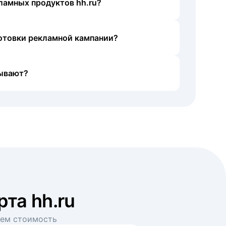
ламных продуктов hh.ru?
готовки рекламной кампании?
ывают?
рта hh.ru
аем стоимость