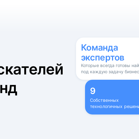
б
Команда
экспертов
скателей
Которые всегда готовы на
под каждую задачу бизне
нд
9
Собственных
технологичных решен