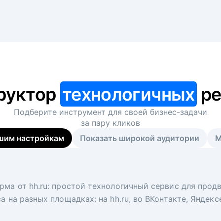
руктор
технологичных
ре
Подберите инструмент для своей
бизнес-задачи
за пару кликов
шим настройкам
Показать широкой аудитории
М
я
 рекрутер
рма от hh.ru: простой технологичный сервис для прод
 для вакансий на главной странице hh.ru. Увеличивает
под ключ. Решите, сколько кандидатов и когда вам нуж
а на разных площадках: на hh.ru, во ВКонтакте, Яндек
ологи, рекрутеры и проектные менеджеры hh.ru с цел
тов