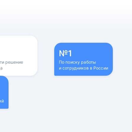
№1
йти решение
По поиску работы
са
и сотрудников в России
ий