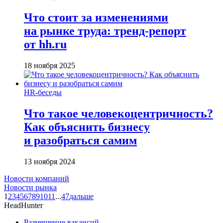
Что стоит за изменениями
на рынке труда: тренд-репорт
от hh.ru
18 ноября 2025
HR-беседы
Что такое человеко­центричность?
Как объяснить бизнесу
и разобраться самим
13 ноября 2024
Новости компаний
Новости рынка
1
2
3
4
5
6
7
8
9
10
11
...
47
дальше
HeadHunter
Размещение вакансий