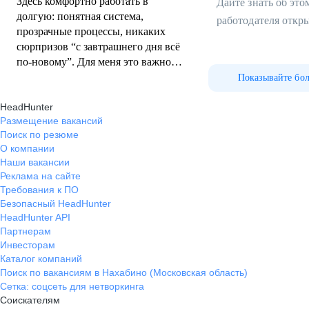
Здесь комфортно работать в
Дайте знать об эт
долгую: понятная система,
работодателя откр
прозрачные процессы, никаких
сюрпризов “с завтрашнего дня всё
по-новому”. Для меня это важно.
Компания даёт ощущение
Показывайте бо
стабильности: зарплата вовремя,
HeadHunter
договорённости соблюдаются,
Размещение вакансий
резких движений нет. В текущих
Поиск по резюме
реалиях это большой плюс.
О компании
Замечательный коллектив и
Наши вакансии
адекватное руководство, все
Реклама на сайте
условия в компании прозрачные и
Требования к ПО
понятные.
Безопасный HeadHunter
HeadHunter API
Партнерам
Инвесторам
Каталог компаний
Поиск по вакансиям в Нахабино (Московская область)
Сетка: соцсеть для нетворкинга
Соискателям