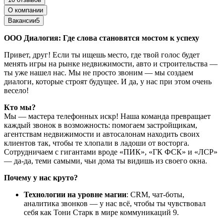
О компании
Вакансии
5
ООО Диалогия: Где слова становятся мостом к успеху
Привет, друг! Если ты ищешь место, где твой голос будет
менять игры на рынке недвижимости, авто и строительства —
ты уже нашел нас. Мы не просто звоним — мы создаем
диалоги, которые строят будущее. И да, у нас при этом очень
весело!
Кто мы?
Мы — мастера телефонных искр! Наша команда превращает
каждый звонок в возможность: помогаем застройщикам,
агентствам недвижимости и автосалонам находить своих
клиентов так, чтобы те хлопали в ладоши от восторга.
Сотрудничаем с гигантами вроде «ПИК», «ГК ФСК» и «ЛСР»
— да-да, теми самыми, чьи дома ты видишь из своего окна.
Почему у нас круто?
Технологии на уровне магии
: CRM, чат-боты,
аналитика звонков — у нас всё, чтобы ты чувствовал
себя как Тони Старк в мире коммуникаций 9.