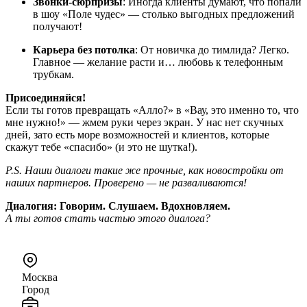
Звонки-сюрпризы
: Иногда клиенты думают, что попали
в шоу «Поле чудес» — столько выгодных предложений
получают!
Карьера без потолка
: От новичка до тимлида? Легко.
Главное — желание расти и… любовь к телефонным
трубкам.
Присоединяйся!
Если ты готов превращать «Алло?» в «Вау, это именно то, что
мне нужно!» — жмем руки через экран. У нас нет скучных
дней, зато есть море возможностей и клиентов, которые
скажут тебе «спасибо» (и это не шутка!).
P.S. Наши диалоги такие же прочные, как новостройки от
наших партнеров. Проверено — не разваливаются! ️
Диалогия: Говорим. Слушаем. Вдохновляем.
А ты готов стать частью этого диалога?
Москва
Город