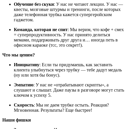
Обучение без скуки
: У нас не читают лекции. У нас —
квесты, мозговые штурмы и тренинги, после которых
даже телефонная трубка кажется супергеройским
гаджетом.
Команда, которая не спит
: Мы верим, что кофе + смех
= суперпродуктивность. У нас принято делиться
мемами, поддерживать друг друга и… иногда петь в
офисном караоке (тсс, это секрет!).
Что мы ценим?
Инициативу
: Если ты придумаешь, как заставить
клиента улыбнуться через трубку — тебе дадут медаль
(ну или хотя бы бонус).
Эмпатию
: У нас не «отрабатывают скрипты», а
слушают и слышат. Даже паузы в разговоре могут стать
ключом к успеху 5.
Скорость
: Мы не даем трубке остыть. Реакция?
Мгновенная. Результаты? Еще быстрее!
Наши фишки