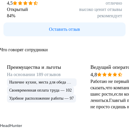
4,5
отлично
Открытый
высоко ценит отзывы
84
%
рекомендует
Оставить отзыв
Что говорят сотрудники
Преимущества и льготы
Ведущий операто
4,8
На основании
189
отзывов
Работаю не первый
Наличие кухни, места для обеда — 108
сказать,что компан
Своевременная оплата труда — 102
шанс рости,если ко
Удобное расположение работы — 97
лениться.Главгый 
не просто сидишь н
постоянно чему-то 
стараются объяснит
HeadHunter
с клиентами.Руков