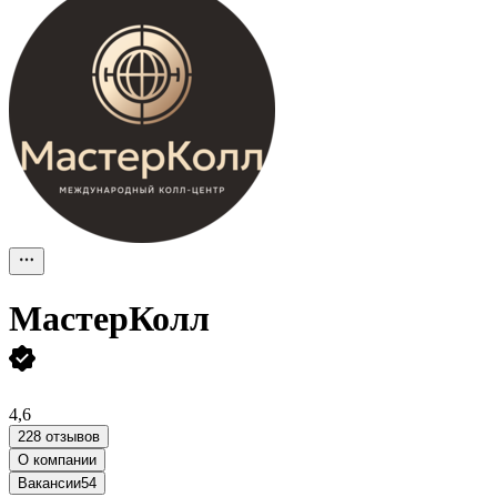
МастерКолл
4,6
228 отзывов
О компании
Вакансии
54