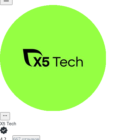
X5 Tech
4,2
667 отзывов