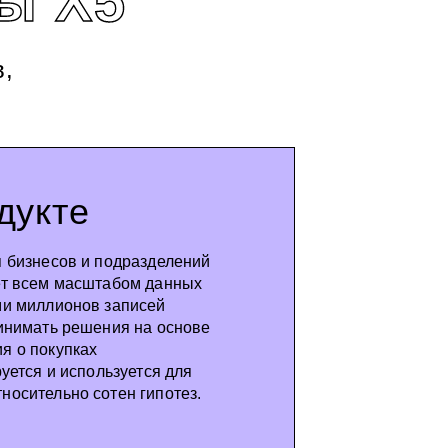
ы X5
в,
дукте
X5 Tr
 бизнесов и подразделений
Разрабо
ет всем масштабом данных
команды
ми миллионов записей
инимать решения на основе
грузопе
я о покупках
уется и используется для
* Икс5 Трансп
осительно сотен гипотез.