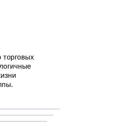
 торговых
ологичные
жизни
ппы.