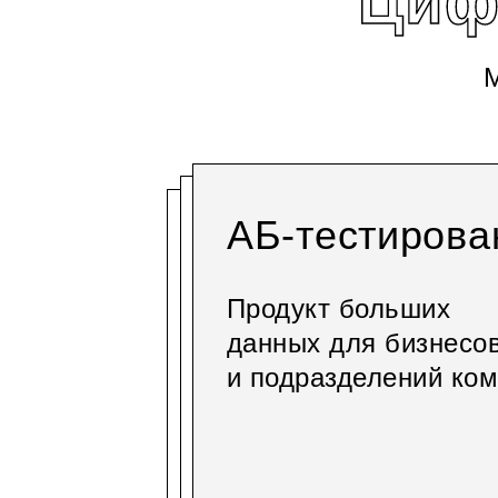
Циф
М
AБ-тестирова
рме
Продукт больших
ли
данных для бизнесо
нта,
венная
и подразделений ко
ствует