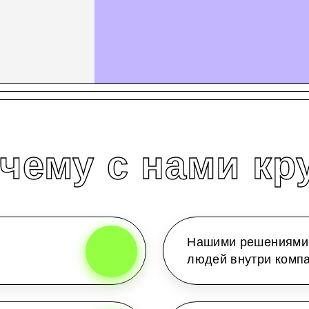
чему с нами кр
Нашими решениями 
людей внутри комп
1