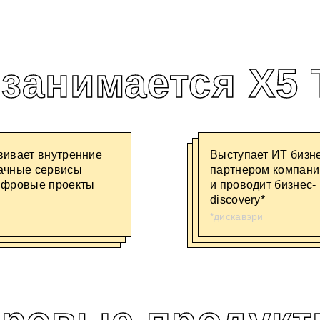
занимается X5 
вивает внутренние
Выступает ИТ бизн
ачные сервисы
партнером компани
ифровые проекты
и проводит бизнес-
discovery*
*дискавэри