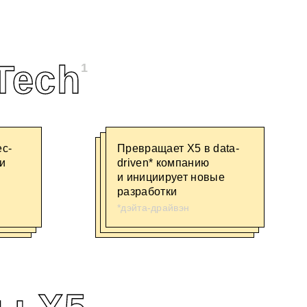
Tech
1
ес-
Превращает X5 в data-
и
driven* компанию
и инициирует новые
разработки
*дэйта-драйвэн