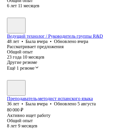
Общий опыт
6
лет
11
месяцев
Ведущий технолог / Руководитель группы R&D
48
лет
•
Была
вчера
•
Обновлено
вчера
Рассматривает предложения
Общий опыт
23
года
10
месяцев
Другие резюме
Ещё 1 резюме
Преподаватель-методист испанского языка
36
лет
•
Была
вчера
•
Обновлено
5 августа
80 000
₽
Активно ищет работу
Общий опыт
8
лет
9
месяцев