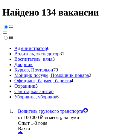
Найдено 134 вакансии
Администратор
6
Водитель, экспедитор
31
Воспитатель, няня
3
Дворник
Курьер, Почтальон
79
Мойщик посуды, Помощник повара
2
Официант, бармен, бариста
4
Охранник
3
Санитарка/санитар
Уборщица, уборщик
6
Водитель грузового транспорта
от
100 000
₽
за месяц,
на руки
Опыт 1-3 года
Вахта