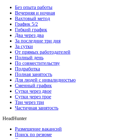
Без опыта работы
Вечерняя и ночная
Вахтовый метод
График 5/2
Гибкий график
Два через два
За последние три дня
За сутки
От прямых работодателей
Полный день
По совместительству
Подработка
Полная занятость
Для людей с инвалидностью
Сменный график
Сутки через двое
Сутки через трое
Три через три
Частичная занятость
HeadHunter
Размещение вакансий
Поиск по резюме