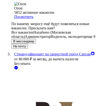
Ozon
5852
активные вакансии
Посмотреть
По вашему запросу ещё будут появляться новые
вакансии. Присылать вам?
Все вакансии
Нахабино (Московская
область)
Администратор
Водитель, экспедитор
еще 9
В мессенджер
На почту
Стюард-официант на скоростной поезд Сапсан
от
86 000
₽
за месяц,
до вычета налогов
Без опыта