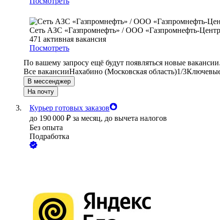
Посмотреть
Сеть АЗС «Газпромнефть» / ООО «Газпромнефть-Цент
471
активная вакансия
Посмотреть
По вашему запросу ещё будут появляться новые вакансии
Все вакансии
Нахабино (Московская область)
1/3
Ключевые 
В мессенджер
На почту
Курьер готовых заказов
до
190 000
₽
за месяц,
до вычета налогов
Без опыта
Подработка